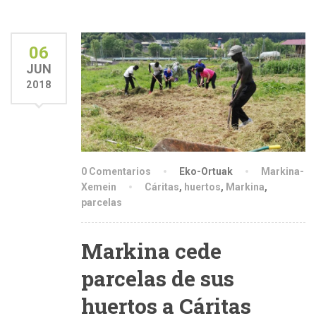
06
JUN
2018
0 Comentarios
Eko-Ortuak
Markina-
Xemein
Cáritas
,
huertos
,
Markina
,
parcelas
Markina cede
parcelas de sus
huertos a Cáritas