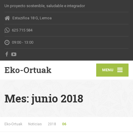
Un proyecto sostenible, saludable e integrador
Estaziñoa 18 G, Lemoa
625 715 584
09:00 - 13:00
Eko-Ortuak
MENU
Mes: junio 2018
Eko-Ortuak
Noticias
2018
06