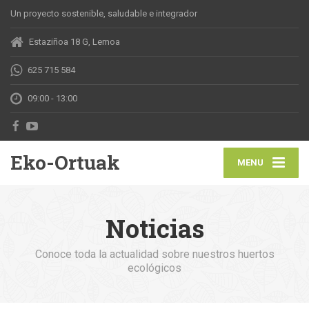
Un proyecto sostenible, saludable e integrador
Estaziñoa 18 G, Lemoa
625 715 584
09:00 - 13:00
Eko-Ortuak
MENU
Noticias
Conoce toda la actualidad sobre nuestros huertos
ecológicos